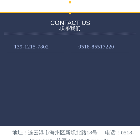
CONTACT US
联系我们
139-1215-7802
0518-85517220
地址：连云港市海州区新坝北路18号 电话：0518-