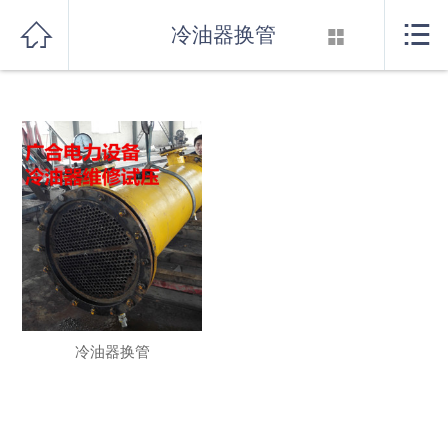
发生系统错误，系统已记录。
首页



冷油器换管

关于我们
产品展示
新闻资讯
行业知识
厂房设备
联系我们
冷油器换管
消音器系列