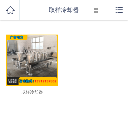
发生系统错误，系统已记录。
首页



取样冷却器

关于我们
产品展示
新闻资讯
行业知识
厂房设备
取样冷却器
联系我们
消音器系列