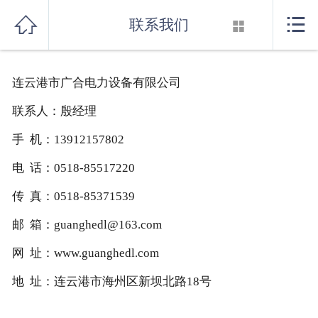
首页



联系我们

关于我们
连云港市广合电力设备有限公司
产品展示
联系人：殷经理
新闻资讯
手 机：13912157802
行业知识
电 话：0518-85517220
传 真：0518-85371539
厂房设备
邮 箱：guanghedl@163.com
联系我们
网 址：www.guanghedl.com
消音器系列
地 址：连云港市海州区新坝北路18号