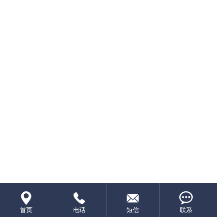




首页
电话
短信
联系