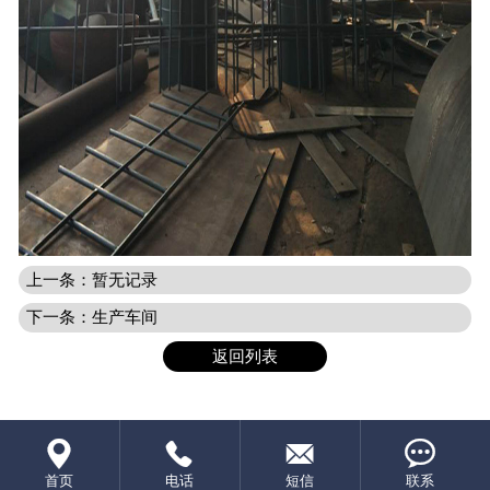
上一条：暂无记录
下一条：生产车间
返回列表




首页
电话
短信
联系