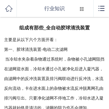
首页



行业知识

关于我们
组成有那些_全自动胶球清洗装置
产品展示
主要是从以下六个方面开看：
新闻资讯
第一、胶球清洗装置-电动二次滤网
行业知识
当冷却水夹杂着杂物通过系统时，杂物被小孔滤网阻挡
厂房设备
在滤网迎水面，冷却水通过小孔被净化后进入凝汽器，
由滤网中的反冲洗装置及排污阀联动进行反冲洗，水流
联系我们
反向流动，卡在进水面上的杂物被水流反冲脱离网孔由
消音器系列
排污阀引出。只要净化滤网不停地工作，冷却水进入凝
汽器就始终是清洁的，滤网的阻力也不会增加。