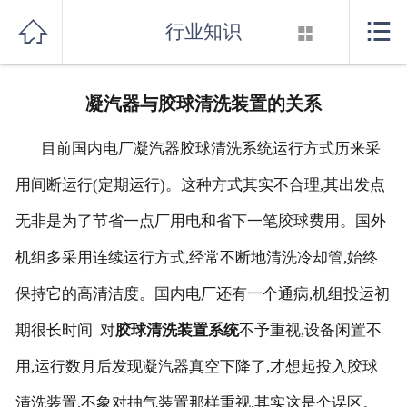
首页



行业知识

关于我们
凝汽器与胶球清洗装置的关系
产品展示
目前国内电厂凝汽器胶球清洗系统运行方式历来采
新闻资讯
用间断运行(定期运行)。这种方式其实不合理,其出发点
行业知识
无非是为了节省一点厂用电和省下一笔胶球费用。国外
厂房设备
机组多采用连续运行方式,经常不断地清洗冷却管,始终
保持它的高清洁度。国内电厂还有一个通病,机组投运初
联系我们
期很长时间 对
胶球清洗装置系统
不予重视,设备闲置不
消音器系列
用,运行数月后发现凝汽器真空下降了,才想起投入胶球
清洗装置,不象对抽气装置那样重视,其实这是个误区。