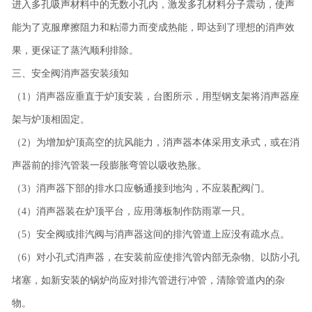
进入多孔吸声材料中的无数小孔内，激发多孔材料分子震动，使声
能为了克服摩擦阻力和粘滞力而变成热能，即达到了理想的消声效
果，更保证了蒸汽顺利排除。
三、安全阀消声器安装须知
（1）消声器应垂直于炉顶安装，台图所示，用型钢支架将消声器座
架与炉顶相固定。
（2）为增加炉顶高空的抗风能力，消声器本体采用支承式，或在消
声器前的排汽管装一段膨胀弯管以吸收热胀。
（3）消声器下部的排水口应畅通接到地沟，不应装配阀门。
（4）消声器装在炉顶平台，应用薄板制作防雨罩一只。
（5）安全阀或排汽阀与消声器这间的排汽管道上应没有疏水点。
（6）对小孔式消声器，在安装前应使排汽管内部无杂物、以防小孔
堵塞，如新安装的锅炉尚应对排汽管进行冲管，清除管道内的杂
物。